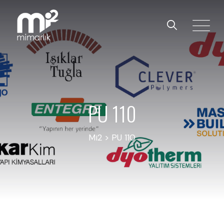
PU 110
Mi2
>
PU 110