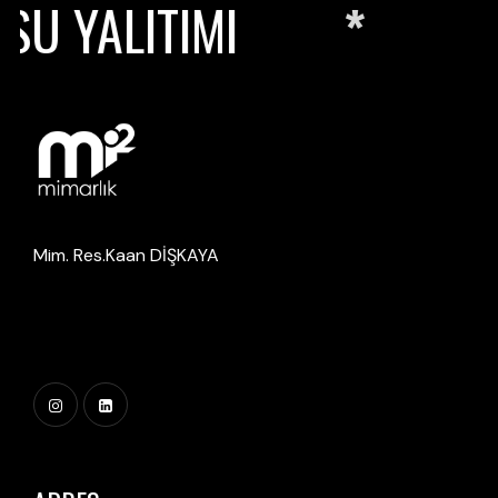
U YALITIMI
P
Mim. Res.Kaan DİŞKAYA