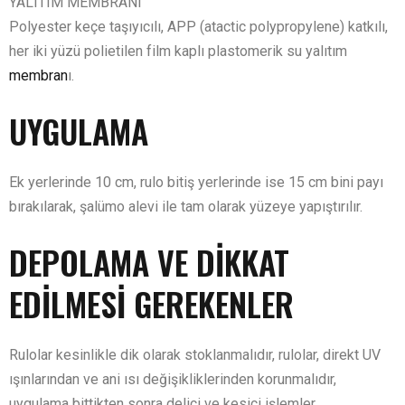
YALITIM MEMBRANI
Polyester keçe taşıyıcılı, APP (atactic polypropylene) katkılı,
her iki yüzü polietilen film kaplı plastomerik su yalıtım
membran
ı.
UYGULAMA
Ek yerlerinde 10 cm, rulo bitiş yerlerinde ise 15 cm bini payı
bırakılarak, şalümo alevi ile tam olarak yüzeye yapıştırılır.
DEPOLAMA VE DİKKAT
EDİLMESİ GEREKENLER
Rulolar kesinlikle dik olarak stoklanmalıdır, rulolar, direkt UV
ışınlarından ve ani ısı değişikliklerinden korunmalıdır,
uygulama bittikten sonra delici ve kesici işlemler